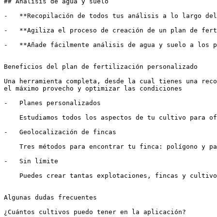
## Análisis de agua y suelo

-   **Recopilación de todos tus análisis a lo largo del
-   **Agiliza el proceso de creación de un plan de fert
-   **Añade fácilmente análisis de agua y suelo a los p
Beneficios del plan de fertilización personalizado

Una herramienta completa, desde la cual tienes una reco
el máximo provecho y optimizar las condiciones

-   Planes personalizados

    Estudiamos todos los aspectos de tu cultivo para ofrecerte un plan a medida

-   Geolocalización de fincas

    Tres métodos para encontrar tu finca: polígono y parcela, Google Maps y referencia catastral

-   Sin límite

    Puedes crear tantas explotaciones, fincas y cultivos como sea necesario

Algunas dudas frecuentes

¿Cuántos cultivos puedo tener en la aplicación?
