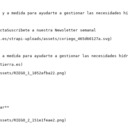
 y a medida para ayudarte a gestionar las necesidades hí
ctaSuscríbete a nuestra Newsletter semanal

.es/strapi-uploads/assets/cxriego_465d60127a.svg)

 a medida para ayudarte a gestionar las necesidades hídr
tierra.es)

ssets/RIEGO_1_1852afba22.png)

ar**

ssets/RIEGO_2_151e1feae2.png)
