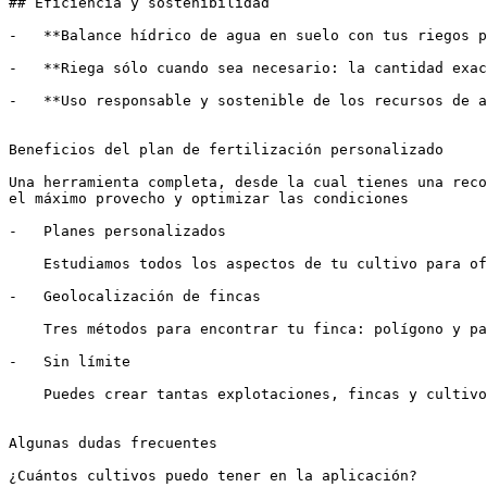
## Eficiencia y sostenibilidad

-   **Balance hídrico de agua en suelo con tus riegos p
-   **Riega sólo cuando sea necesario: la cantidad exac
-   **Uso responsable y sostenible de los recursos de a
Beneficios del plan de fertilización personalizado

Una herramienta completa, desde la cual tienes una reco
el máximo provecho y optimizar las condiciones

-   Planes personalizados

    Estudiamos todos los aspectos de tu cultivo para ofrecerte un plan a medida

-   Geolocalización de fincas

    Tres métodos para encontrar tu finca: polígono y parcela, Google Maps y referencia catastral

-   Sin límite

    Puedes crear tantas explotaciones, fincas y cultivos como sea necesario

Algunas dudas frecuentes

¿Cuántos cultivos puedo tener en la aplicación?
