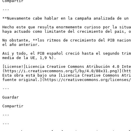
Compartir

---

**Nuevamente cabe hablar en la campaña analizada de un 
Hecho este que resulta enormemente curioso por la situa
haya actuado como limitante del crecimiento del país, o
No obstante, **los ritmos de crecimiento del PIB nacion
el año anterior. 

Así y todo, el PIB español creció hasta el segundo trim
media de la UE, 1,9 %).

[License![Licencia Creative Commons Atribución 4.0 Inte
(https://i.creativecommons.org/l/by/4.0/88x31.png)](htt
Esta obra está bajo una [Licencia Creative Commons Atri
fuente original.](https://creativecommons.org/licenses/
---

Guardar

Compartir

---

---
