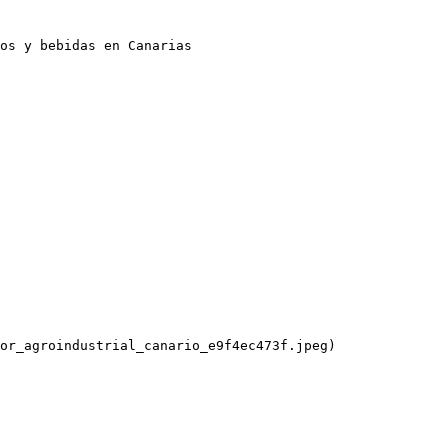
os y bebidas en Canarias

or_agroindustrial_canario_e9f4ec473f.jpeg)
