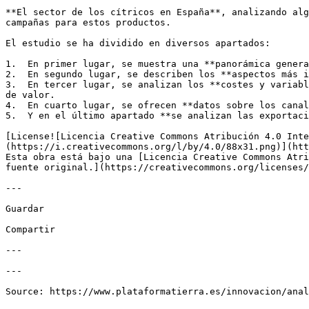
**El sector de los cítricos en España**, analizando alg
campañas para estos productos.

El estudio se ha dividido en diversos apartados:

1.  En primer lugar, se muestra una **panorámica genera
2.  En segundo lugar, se describen los **aspectos más i
3.  En tercer lugar, se analizan los **costes y variabl
de valor. 

4.  En cuarto lugar, se ofrecen **datos sobre los canal
5.  Y en el último apartado **se analizan las exportaci
[License![Licencia Creative Commons Atribución 4.0 Inte
(https://i.creativecommons.org/l/by/4.0/88x31.png)](htt
Esta obra está bajo una [Licencia Creative Commons Atri
fuente original.](https://creativecommons.org/licenses/
---

Guardar

Compartir

---

---
