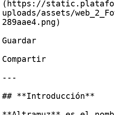
(https://static.platafo
uploads/assets/web_2_Fo
289aae4.png)

Guardar

Compartir

---

## **Introducción**

**Altramuz** es el nomb