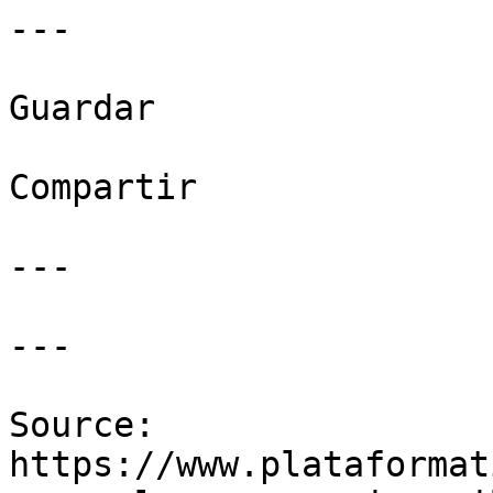
---

Guardar

Compartir

---

---

Source: 
https://www.plataformat