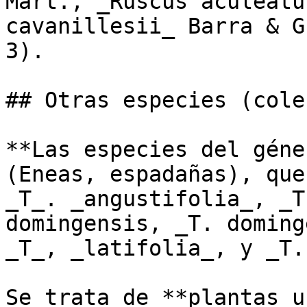
Mart., _Ruscus aculeatu
cavanillesii_ Barra & G
3).

## Otras especies (cole
**Las especies del géne
(Eneas, espadañas), que
_T_. _angustifolia_, _T
domingensis, _T. doming
_T_, _latifolia_, y _T.
Se trata de **plantas u