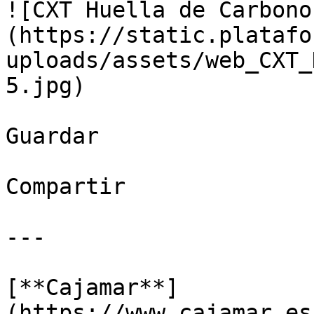
![CXT Huella de Carbono
(https://static.platafo
uploads/assets/web_CXT_
5.jpg)

Guardar

Compartir

---

[**Cajamar**]
(https://www.cajamar.es