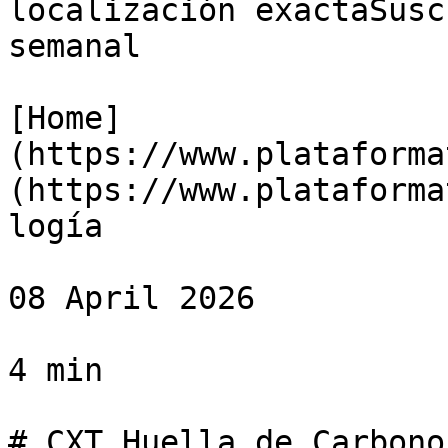
localización exactaSusc
semanal

[Home]
(https://www.plataforma
(https://www.plataforma
logía

08 April 2026

4 min

# CXT Huella de Carbono