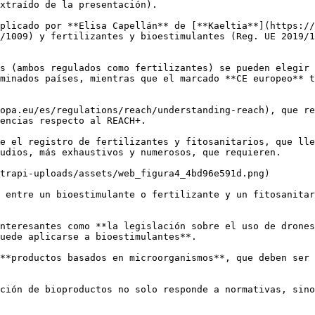
xtraído de la presentación).

plicado por **Elisa Capellán** de [**Kaeltia**](https://
/1009) y fertilizantes y bioestimulantes (Reg. UE 2019/1
s (ambos regulados como fertilizantes) se pueden elegir 
minados países, mientras que el marcado **CE europeo** t
opa.eu/es/regulations/reach/understanding-reach), que re
encias respecto al REACH+.

e el registro de fertilizantes y fitosanitarios, que lle
udios, más exhaustivos y numerosos, que requieren.

trapi-uploads/assets/web_figura4_4bd96e591d.png)

 entre un bioestimulante o fertilizante y un fitosanitar
nteresantes como **la legislación sobre el uso de drones
uede aplicarse a bioestimulantes**.

**productos basados en microorganismos**, que deben ser 
ción de bioproductos no solo responde a normativas, sino