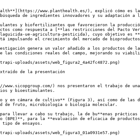
alth**](https://www.planthealth.es/), explicó cómo es la
búsqueda de ingredientes innovadores y su adaptación a l
ulantes y biofertilizantes que favorecieron la producció
ctos como respuesta a [**las restricciones del Pacto Ver
laguicida-ue-agricultura-pesticida), cuyo objetivo es **
tá impulsando el crecimiento del mercado de bioproductos
estigación genera un valor añadido a los productos de la
e las condiciones reales del campo, mejorando su viabili
trapi-uploads/assets/web_figura2_4a42fc4872.png)

xtraído de la presentación

//www.sicopgroup.com/) nos presentaron el trabajo de una
ios y bioestimulantes. 

o y en cámara de cultivo** (Figura 3), así como de las d
d de fruto, microbiología o biología molecular.

para llevar a cabo su trabajo, la de bu**enas prácticas 
o (BPE)**, para la **evaluación de eficacia de productos
 tipo de ensayos.

trapi-uploads/assets/web_figura3_01a0931e57.png)
