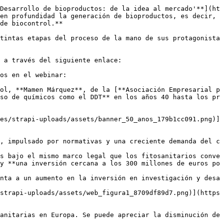
Desarrollo de bioproductos: de la idea al mercado'**](ht
en profundidad la generación de bioproductos, es decir, 
de biocontrol.**  

tintas etapas del proceso de la mano de sus protagonista
 a través del siguiente enlace:

os en el webinar:

ol, **Mamen Márquez**, de la [**Asociación Empresarial p
so de químicos como el DDT** en los años 40 hasta los pr
es/strapi-uploads/assets/banner_50_anos_179b1cc091.png)]
, impulsado por normativas y una creciente demanda del c
s bajo el mismo marco legal que los fitosanitarios conve
y **una inversión cercana a los 300 millones de euros po
nta a un aumento en la inversión en investigación y desa
strapi-uploads/assets/web_figura1_8709df89d7.png)](https
anitarias en Europa. Se puede apreciar la disminución de