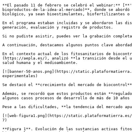
**El pasado 11 de febrero se celebró el webinar:** [**'
bioproductos-de-la-idea-al-mercado)**, donde se abordó 
biológico, ya sean bioestimulantes, biofertilizantes o 
En el programa estaban incluidas y se abordaron las dis
generación, evaluación y registro de productos.

Si no pudiste asistir, puedes ver la grabación completa
A continuación, destacamos algunos puntos clave abordad
En el contexto actual de los fitosanitarios de biocontr
(https://aepla.es/), analizó **la transición desde el u
salud humana y el medioambiente.

[![banner-50-anos.png](https://static.plataformatierra.
experimentales)

Se destacó el **crecimiento del mercado de biocontrol**
Además, se recordó que estos productos están **regulado
algunos casos procesos de desarrollo de más de 10 años 
Pese a las dificultades, **la tendencia del mercado apu
[![web-figura1.png](https://static.plataformatierra.es/
7)

**Figura 1**. Evolución de las sustancias activas fitos