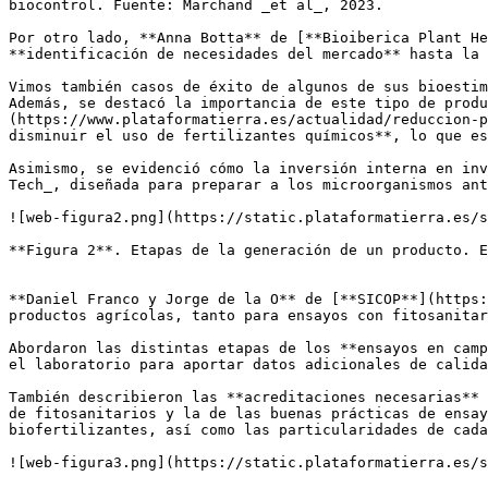
biocontrol. Fuente: Marchand _et al_, 2023.

Por otro lado, **Anna Botta** de [**Bioiberica Plant He
**identificación de necesidades del mercado** hasta la 
Vimos también casos de éxito de algunos de sus bioestim
Además, se destacó la importancia de este tipo de produ
(https://www.plataformatierra.es/actualidad/reduccion-p
disminuir el uso de fertilizantes químicos**, lo que es
Asimismo, se evidenció cómo la inversión interna en inv
Tech_, diseñada para preparar a los microorganismos ant
![web-figura2.png](https://static.plataformatierra.es/s
**Figura 2**. Etapas de la generación de un producto. E
**Daniel Franco y Jorge de la O** de [**SICOP**](https:
productos agrícolas, tanto para ensayos con fitosanitar
Abordaron las distintas etapas de los **ensayos en camp
el laboratorio para aportar datos adicionales de calida
También describieron las **acreditaciones necesarias** 
de fitosanitarios y la de las buenas prácticas de ensay
biofertilizantes, así como las particularidades de cada
![web-figura3.png](https://static.plataformatierra.es/s