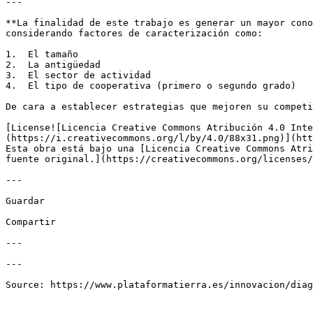
---

**La finalidad de este trabajo es generar un mayor cono
considerando factores de caracterización como:

1.  El tamaño

2.  La antigüedad

3.  El sector de actividad

4.  El tipo de cooperativa (primero o segundo grado)

De cara a establecer estrategias que mejoren su competi
[License![Licencia Creative Commons Atribución 4.0 Inte
(https://i.creativecommons.org/l/by/4.0/88x31.png)](htt
Esta obra está bajo una [Licencia Creative Commons Atri
fuente original.](https://creativecommons.org/licenses/
---

Guardar

Compartir

---

---
