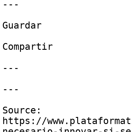
---

Guardar

Compartir

---

---

Source: 
https://www.plataformat
necesario-innovar-si-se