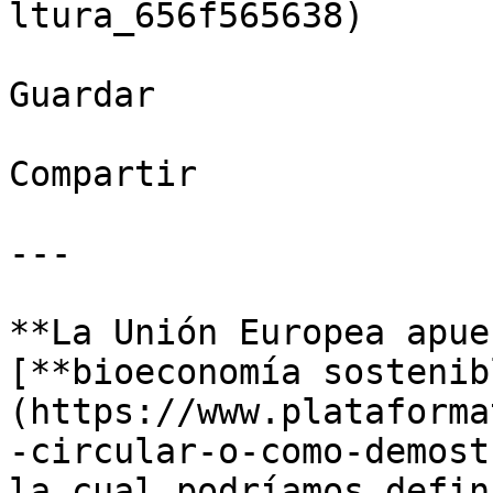
ltura_656f565638)

Guardar

Compartir

---

**La Unión Europea apue
[**bioeconomía sostenib
(https://www.plataforma
-circular-o-como-demost
la cual podríamos defin