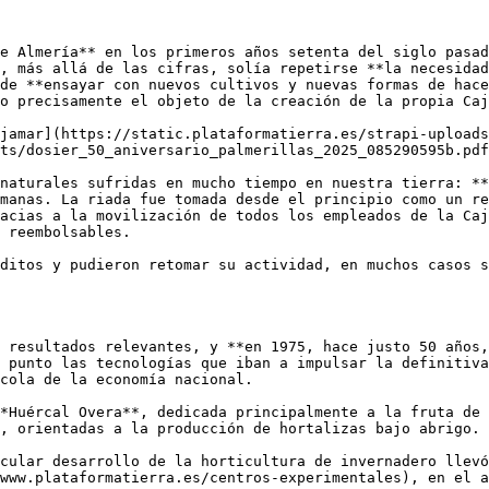
e Almería** en los primeros años setenta del siglo pasad
, más allá de las cifras, solía repetirse **la necesidad
de **ensayar con nuevos cultivos y nuevas formas de hace
o precisamente el objeto de la creación de la propia Caj
jamar](https://static.plataformatierra.es/strapi-uploads
ts/dosier_50_aniversario_palmerillas_2025_085290595b.pdf
naturales sufridas en mucho tiempo en nuestra tierra: **
manas. La riada fue tomada desde el principio como un re
acias a la movilización de todos los empleados de la Caj
 reembolsables. 

ditos y pudieron retomar su actividad, en muchos casos s
 resultados relevantes, y **en 1975, hace justo 50 años,
 punto las tecnologías que iban a impulsar la definitiva
cola de la economía nacional. 

*Huércal Overa**, dedicada principalmente a la fruta de 
, orientadas a la producción de hortalizas bajo abrigo. 

cular desarrollo de la horticultura de invernadero llevó
www.plataformatierra.es/centros-experimentales), en el a