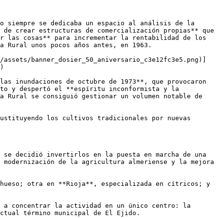
o siempre se dedicaba un espacio al análisis de la 
 de crear estructuras de comercialización propias** que 
r las cosas** para incrementar la rentabilidad de los 
a Rural unos pocos años antes, en 1963. 

/assets/banner_dosier_50_aniversario_c3e12fc3e5.png)]
)

las inundaciones de octubre de 1973**, que provocaron 
to y despertó el **espíritu inconformista y la 
a Rural se consiguió gestionar un volumen notable de 
ustituyendo los cultivos tradicionales por nuevas 
 se decidió invertirlos en la puesta en marcha de una 
 modernización de la agricultura almeriense y la mejora 
hueso; otra en **Rioja**, especializada en cítricos; y 
 a concentrar la actividad en un único centro: la 
ctual término municipal de El Ejido. 
