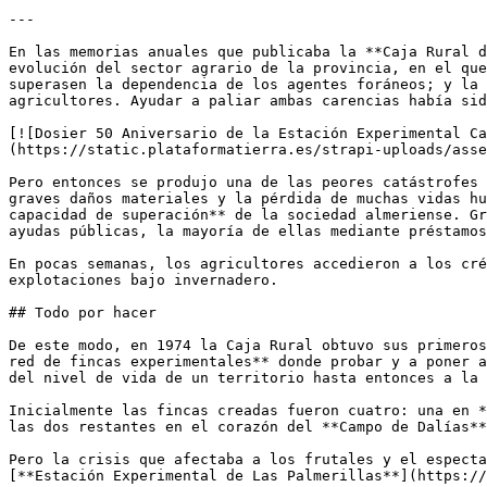
---

En las memorias anuales que publicaba la **Caja Rural d
evolución del sector agrario de la provincia, en el que
superasen la dependencia de los agentes foráneos; y la 
agricultores. Ayudar a paliar ambas carencias había sid
[![Dosier 50 Aniversario de la Estación Experimental Ca
(https://static.plataformatierra.es/strapi-uploads/asse
Pero entonces se produjo una de las peores catástrofes 
graves daños materiales y la pérdida de muchas vidas hu
capacidad de superación** de la sociedad almeriense. Gr
ayudas públicas, la mayoría de ellas mediante préstamos
En pocas semanas, los agricultores accedieron a los cré
explotaciones bajo invernadero.

## Todo por hacer

De este modo, en 1974 la Caja Rural obtuvo sus primeros
red de fincas experimentales** donde probar y a poner a
del nivel de vida de un territorio hasta entonces a la 
Inicialmente las fincas creadas fueron cuatro: una en *
las dos restantes en el corazón del **Campo de Dalías**
Pero la crisis que afectaba a los frutales y el especta
[**Estación Experimental de Las Palmerillas**](https://