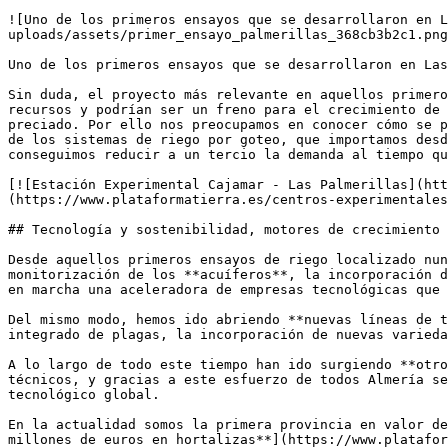
![Uno de los primeros ensayos que se desarrollaron en L
uploads/assets/primer_ensayo_palmerillas_368cb3b2c1.png
Uno de los primeros ensayos que se desarrollaron en Las
Sin duda, el proyecto más relevante en aquellos primero
recursos y podrían ser un freno para el crecimiento de 
preciado. Por ello nos preocupamos en conocer cómo se p
de los sistemas de riego por goteo, que importamos desd
conseguimos reducir a un tercio la demanda al tiempo qu
[![Estación Experimental Cajamar - Las Palmerillas](htt
(https://www.plataformatierra.es/centros-experimentales
## Tecnología y sostenibilidad, motores de crecimiento

Desde aquellos primeros ensayos de riego localizado nun
monitorización de los **acuíferos**, la incorporación d
en marcha una aceleradora de empresas tecnológicas que 
Del mismo modo, hemos ido abriendo **nuevas líneas de t
integrado de plagas, la incorporación de nuevas varieda
A lo largo de todo este tiempo han ido surgiendo **otro
técnicos, y gracias a este esfuerzo de todos Almería se
tecnológico global. 

En la actualidad somos la primera provincia en valor de
millones de euros en hortalizas**](https://www.platafor