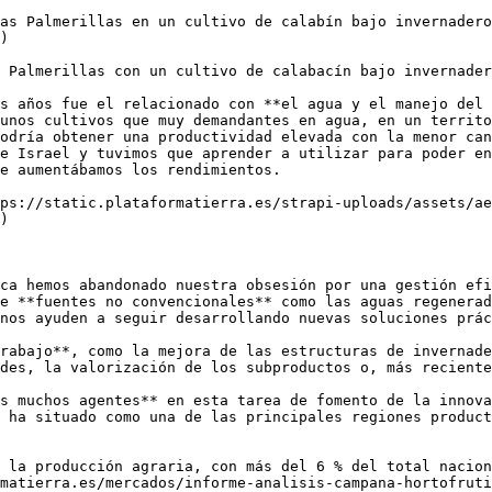
as Palmerillas en un cultivo de calabín bajo invernadero
)

 Palmerillas con un cultivo de calabacín bajo invernader
s años fue el relacionado con **el agua y el manejo del 
unos cultivos que muy demandantes en agua, en un territo
odría obtener una productividad elevada con la menor can
e Israel y tuvimos que aprender a utilizar para poder en
e aumentábamos los rendimientos.

ps://static.plataformatierra.es/strapi-uploads/assets/ae
)

ca hemos abandonado nuestra obsesión por una gestión efi
e **fuentes no convencionales** como las aguas regenerad
nos ayuden a seguir desarrollando nuevas soluciones prác
rabajo**, como la mejora de las estructuras de invernade
des, la valorización de los subproductos o, más reciente
s muchos agentes** en esta tarea de fomento de la innova
 ha situado como una de las principales regiones product
 la producción agraria, con más del 6 % del total nacion
matierra.es/mercados/informe-analisis-campana-hortofruti