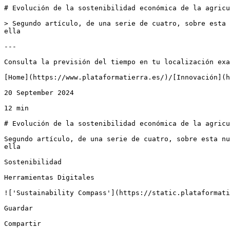
# Evolución de la sostenibilidad económica de la agricultura española y europea a partir del &#x27;Sustainability Compass&#x27; de la Comisión Europea

> Segundo artículo, de una serie de cuatro, sobre esta nueva herramienta europea con el objetivo de arrojar luz sobre ciertos conceptos para hacer un uso adecuado de ella

---

Consulta la previsión del tiempo en tu localización exactaSuscríbete a nuestra Newsletter semanal

[Home](https://www.plataformatierra.es/)/[Innovación](https://www.plataformatierra.es/innovacion)/Sostenibilidad

20 September 2024

12 min

# Evolución de la sostenibilidad económica de la agricultura española y europea a partir del 'Sustainability Compass' de la Comisión Europea

Segundo artículo, de una serie de cuatro, sobre esta nueva herramienta europea con el objetivo de arrojar luz sobre ciertos conceptos para hacer un uso adecuado de ella

Sostenibilidad

Herramientas Digitales

!['Sustainability Compass'](https://static.plataformatierra.es/strapi-uploads/assets/web_Agri_Su2_1c62ab1b7d.jpg)

Guardar

Compartir

---

**La Comisión Europea lanzó recientemente** [**'Sustainability Compass'**](https://agridata.ec.europa.eu/extensions/compass/compass.html)**, una herramienta diseñada para medir la sostenibilidad de la agricultura.** 

En un [**primer artículo realizamos un análisis crítico detallado de esta valiosa herramienta**](https://www.plataformatierra.es/innovacion/midiendo-evolucion-sostenibilidad-agricultura-analisis-herramienta-sustainability-compass-comision-europea), anunciando una serie de tres artículos futuros centrados en torno a los ámbitos económico, ambiental y social, comparando los resultados para España con los de la UE y otros países vecinos. 

Este es el segundo artículo de esta serie y en él nos centramos en los indicadores destinados a medir la sostenibilidad económica del sector agrario. 

[![Herramienta 'Sustainability Compass' de la Comisión Europea](https://static.plataformatierra.es/strapi-uploads/assets/web_sustainability_compass_83302d3b6f.png)](https://agridata.ec.europa.eu/extensions/compass/compass.html)

## Indicadores de sostenibilidad económica seleccionados por la Comisión

Como ya indicamos, los indicadores incluidos en el bloque económico pueden ser considerados como indicadores clásicos y bien consolidados. Sin embargo, existe redundancia en métricas como la productividad total de los factores y la productividad del trabajo (VAN/UTA) o la renta empresarial, que están altamente correlacionadas. 

También cuestionábamos el indicador estructural (número de explotaciones y tamaño medio) y valorábamos positivamente la inclusión del indicador de valor añadido de la cadena de forma desagregada. 

En cuanto a los indicadores que no han sido incluidos, volvemos a subrayar la ausencia de indicadores que muestren la distribución de los resultados entre las explotaciones, la falta de información sobre los salarios de los trabajadores del sector así como el empleo generado a lo largo de toda la cadena productiva (si bien este último podría estar en el bloque social).

![WEB-AG~1.JPG](https://static.plataformatierra.es/strapi-uploads/assets/WEB_AG_1_f7f2e6443f.JPG)

En todo caso recordamos que los indicadores resultan de la agregación de datos a escala nacional y su selección depende de la disponibilidad de información. Por lo tanto, al extraer conclusiones, es crucial manejar estos indicadores con prudencia. 

## Evolución de la agricultura europea según los indicadores seleccionados

A pesar de las limitaciones expuestas, el análisis de los indicadores revela que, en general, la agricultura europea avanza positivamente en el terreno económico: t