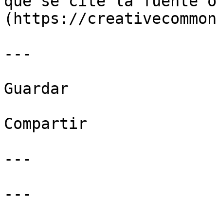
que se cite la fuente o
(https://creativecommon
---

Guardar

Compartir

---

---
