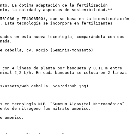
nto. La óptima adaptación de la fertilización 
nto, la calidad y aspectos de sostenibilidad.**

561066 y EP4306500), que se basa en la bioestimulación 
. Esta tecnología se incorpora en fertilizantes 
sados en esta nueva tecnología, comparándola con dos 
nada.

e cebolla, cv. Rocio (Seminis-Monsanto)

 con 4 líneas de planta por banqueta y 0,11 m entre 
minal 2,2 L/h. En cada banqueta se colocaron 2 líneas 
s/assets/web_cebolla1_5ca7cd7b0b.jpg)

s en tecnología NLB. “Summum Algavital Nitroamónico”

ente de nitrógeno fue nitrato amónico.

o amónico.
