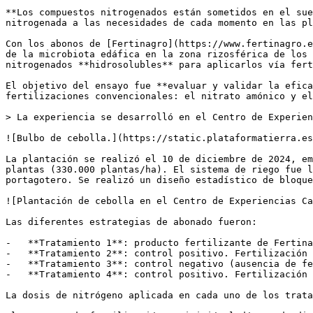
**Los compuestos nitrogenados están sometidos en el sue
nitrogenada a las necesidades de cada momento en las pl
Con los abonos de [Fertinagro](https://www.fertinagro.e
de la microbiota edáfica en la zona rizosférica de los 
nitrogenados **hidrosolubles** para aplicarlos vía fert
El objetivo del ensayo fue **evaluar y validar la efica
fertilizaciones convencionales: el nitrato amónico y el
> La experiencia se desarrolló en el Centro de Experien
![Bulbo de cebolla.](https://static.plataformatierra.es
La plantación se realizó el 10 de diciembre de 2024, em
plantas (330.000 plantas/ha). El sistema de riego fue l
portagotero. Se realizó un diseño estadístico de bloque
![Plantación de cebolla en el Centro de Experiencias Ca
Las diferentes estrategias de abonado fueron:

-   **Tratamiento 1**: producto fertilizante de Fertina
-   **Tratamiento 2**: control positivo. Fertilización 
-   **Tratamiento 3**: control negativo (ausencia de fe
-   **Tratamiento 4**: control positivo. Fertilización 
La dosis de nitrógeno aplicada en cada uno de los trata