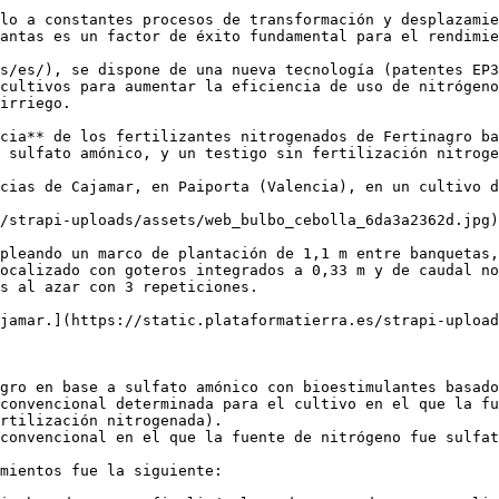
lo a constantes procesos de transformación y desplazamie
antas es un factor de éxito fundamental para el rendimie
s/es/), se dispone de una nueva tecnología (patentes EP3
cultivos para aumentar la eficiencia de uso de nitrógeno
irriego.

cia** de los fertilizantes nitrogenados de Fertinagro ba
 sulfato amónico, y un testigo sin fertilización nitroge
cias de Cajamar, en Paiporta (Valencia), en un cultivo d
/strapi-uploads/assets/web_bulbo_cebolla_6da3a2362d.jpg)

pleando un marco de plantación de 1,1 m entre banquetas,
ocalizado con goteros integrados a 0,33 m y de caudal no
s al azar con 3 repeticiones.

jamar.](https://static.plataformatierra.es/strapi-upload
gro en base a sulfato amónico con bioestimulantes basado
convencional determinada para el cultivo en el que la fu
rtilización nitrogenada).

convencional en el que la fuente de nitrógeno fue sulfat
mientos fue la siguiente:
