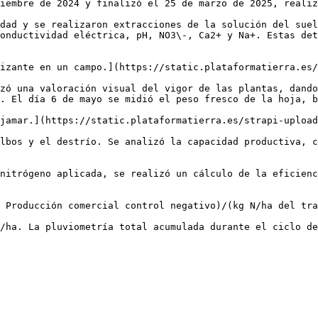
iembre de 2024 y finalizó el 25 de marzo de 2025, realiz
dad y se realizaron extracciones de la solución del suel
onductividad eléctrica, pH, NO3\-, Ca2+ y Na+. Estas det
izante en un campo.](https://static.plataformatierra.es/
zó una valoración visual del vigor de las plantas, dando
. El día 6 de mayo se midió el peso fresco de la hoja, b
jamar.](https://static.plataformatierra.es/strapi-upload
lbos y el destrío. Se analizó la capacidad productiva, c
nitrógeno aplicada, se realizó un cálculo de la eficienc
 Producción comercial control negativo)/(kg N/ha del tra
/ha. La pluviometría total acumulada durante el ciclo de