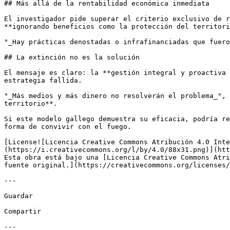
## Más allá de la rentabilidad económica inmediata

El investigador pide superar el criterio exclusivo de r
**ignorando beneficios como la protección del territori
"_Hay prácticas denostadas o infrafinanciadas que fuero
## La extinción no es la solución

El mensaje es claro: la **gestión integral y proactiva 
estrategia fallida.

"_Más medios y más dinero no resolverán el problema_", 
territorio**.

Si este modelo gallego demuestra su eficacia, podría re
forma de convivir con el fuego.

[License![Licencia Creative Commons Atribución 4.0 Inte
(https://i.creativecommons.org/l/by/4.0/88x31.png)](htt
Esta obra está bajo una [Licencia Creative Commons Atri
fuente original.](https://creativecommons.org/licenses/
---

Guardar

Compartir

---
