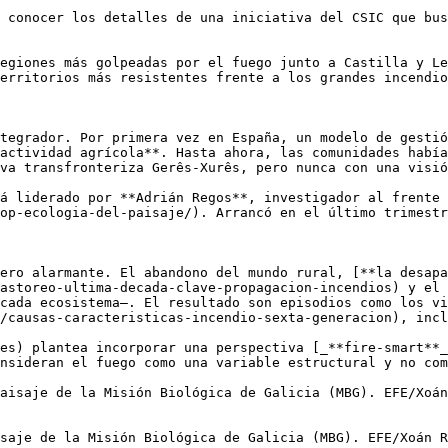
 conocer los detalles de una iniciativa del CSIC que bus
egiones más golpeadas por el fuego junto a Castilla y Le
erritorios más resistentes frente a los grandes incendio
tegrador. Por primera vez en España, un modelo de gestió
actividad agrícola**. Hasta ahora, las comunidades había
va transfronteriza Gerês-Xurês, pero nunca con una visió
á liderado por **Adrián Regos**, investigador al frente 
op-ecologia-del-paisaje/). Arrancó en el último trimestr
ero alarmante. El abandono del mundo rural, [**la desapa
astoreo-ultima-decada-clave-propagacion-incendios) y el 
cada ecosistema—. El resultado son episodios como los vi
/causas-caracteristicas-incendio-sexta-generacion), incl
es) plantea incorporar una perspectiva [_**fire-smart**_
nsideran el fuego como una variable estructural y no com
aisaje de la Misión Biológica de Galicia (MBG). EFE/Xoán
saje de la Misión Biológica de Galicia (MBG). EFE/Xoán R