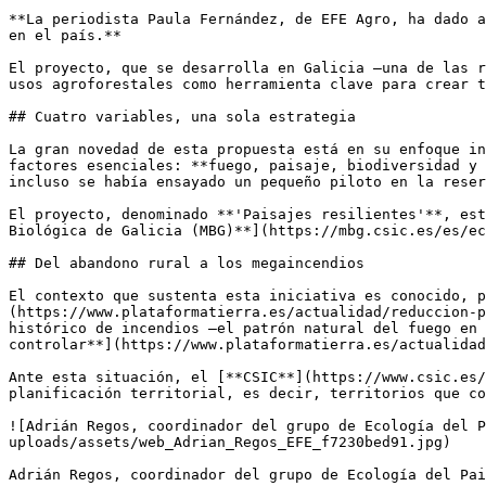
**La periodista Paula Fernández, de EFE Agro, ha dado a
en el país.** 

El proyecto, que se desarrolla en Galicia —una de las r
usos agroforestales como herramienta clave para crear t
## Cuatro variables, una sola estrategia

La gran novedad de esta propuesta está en su enfoque in
factores esenciales: **fuego, paisaje, biodiversidad y 
incluso se había ensayado un pequeño piloto en la reser
El proyecto, denominado **'Paisajes resilientes'**, est
Biológica de Galicia (MBG)**](https://mbg.csic.es/es/ec
## Del abandono rural a los megaincendios

El contexto que sustenta esta iniciativa es conocido, p
(https://www.plataformatierra.es/actualidad/reduccion-p
histórico de incendios —el patrón natural del fuego en 
controlar**](https://www.plataformatierra.es/actualidad
Ante esta situación, el [**CSIC**](https://www.csic.es/
planificación territorial, es decir, territorios que co
![Adrián Regos, coordinador del grupo de Ecología del P
uploads/assets/web_Adrian_Regos_EFE_f7230bed91.jpg)

Adrián Regos, coordinador del grupo de Ecología del Pai