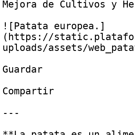
Mejora de Cultivos y He
![Patata europea.]
(https://static.platafo
uploads/assets/web_pata
Guardar

Compartir

---

**La patata es un alime