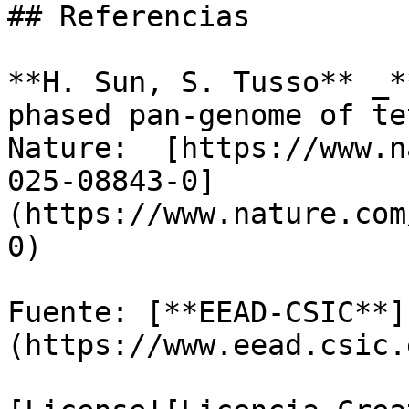
## Referencias

**H. Sun, S. Tusso** _*
phased pan-genome of te
Nature:  [https://www.n
025-08843-0]
(https://www.nature.com
0) 

Fuente: [**EEAD-CSIC**]
(https://www.eead.csic.