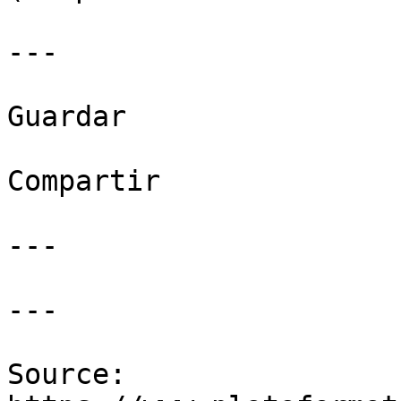
---

Guardar

Compartir

---

---

Source: 