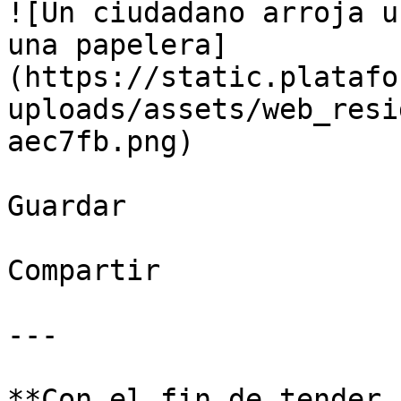
![Un ciudadano arroja u
una papelera]
(https://static.platafo
uploads/assets/web_resi
aec7fb.png)

Guardar

Compartir

---

**Con el fin de tender 