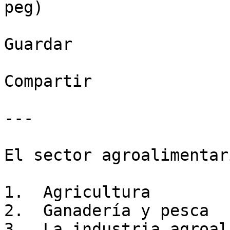
peg)

Guardar

Compartir

---

El sector agroalimentar
1.  Agricultura

2.  Ganadería y pesca

3.  La industria agroal