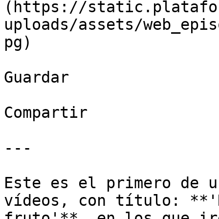
(https://static.platafo
uploads/assets/web_epis
pg)

Guardar

Compartir

---

Este es el primero de u
vídeos, con título: **'
fruto'**, en los que ir