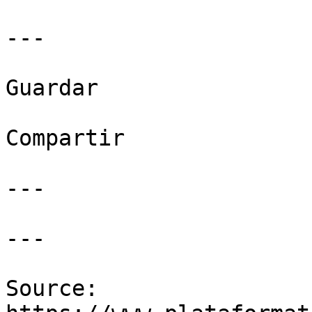
---

Guardar

Compartir

---

---

Source: 