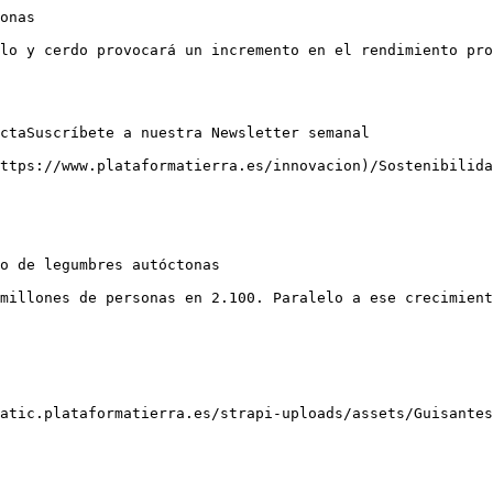
caso del cerdo Ibérico (cruzado 50 % Duroc), el interés radica en reducir la ingesta de pienso para cumplir con las exigencias de la Norma del Ibérico llegando a los 10 meses de vida sin pesos demasiado elevados; con alberjones se puede conseguir si sabemos la cantidad de GEC en la variedad empleada.

No detectamos diferencias estadísticas significativas en eficiencia alimentaria entre los grupos (con y sin suplementos de alberjón)\[6\]. Por otro lado, la utilización de materias primas locales da un valor añadido a su comercialización y a la posibilidad de producir carne diferenciada con sello de calidad: “productos de cerdos alimentados con legumbres locales”.

![Porci