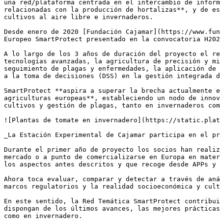
una red/plataforma centrada en el intercambio de inform
relacionadas con la producción de hortalizas**, y de es
cultivos al aire libre e invernaderos.

Desde enero de 2020 [Fundación Cajamar](https://www.fun
Europeo SmartProtect presentado en la convocatoria H202
A lo largo de los 3 años de duración del proyecto el re
tecnologías avanzadas, la agricultura de precisión y mi
seguimiento de plagas y enfermedades, la aplicación de 
a la toma de decisiones (DSS) en la gestión integrada d
SmartProtect **aspira a superar la brecha actualmente e
agriculturas europeas**, estableciendo un nodo de innov
cultivos y gestión de plagas, tanto en invernaderos com
![Plantas de tomate en invernadero](https://static.plat
_La Estación Experimental de Cajamar participa en el pr
Durante el primer año de proyecto los socios han realiz
mercado o a punto de comercializarse en Europa en mater
los aspectos antes descritos y que recoge desde APPs y 
Ahora toca evaluar, comparar y detectar a través de aná
marcos regulatorios y la realidad socioeconómica y cult
En este sentido, la Red Temática SmartProtect contribui
dispongan de los últimos avances, las mejores prácticas
como en invernadero.
