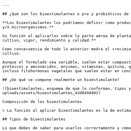
---

## ¿Qué son los bioestimulantes o pre y probióticos de 
**Los bioestimulantes los podríamos definir como produc
y/o microorganismos.** 

Su función al aplicarlos sobre la parte aérea de planta
cultivo, vigor, rendimiento y calidad.**

Como consecuencia de todo lo anterior medra el crecimie
cultivo.

Aunque el formulado sea variable, suelen estar compuest
proteicos y aminoácidos, enzimas, vitaminas, quitina, q
incluso fitohormonas vegetales que suelen estar en conc
## ¿De qué se compone realmente un bioestimulante?

![bioestimulantes, esquema de qué lo conforman, tipos y
uploads/assets/bioestimulantes_43d849d402)

Composición de los bioestimulantes

> La función al aplicar bioestimulantes es la de estimu
## Tipos de bioestimulantes

Lo que debes de saber para usarlos correctamente y cómo