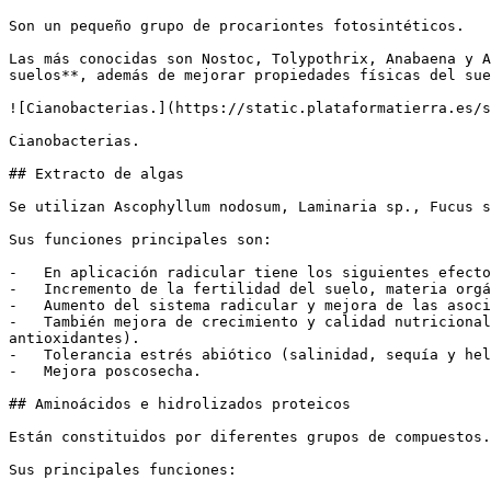
Son un pequeño grupo de procariontes fotosintéticos. 

Las más conocidas son Nostoc, Tolypothrix, Anabaena y A
suelos**, además de mejorar propiedades físicas del sue
![Cianobacterias.](https://static.plataformatierra.es/s
Cianobacterias.

## Extracto de algas

Se utilizan Ascophyllum nodosum, Laminaria sp., Fucus s
Sus funciones principales son:

-   En aplicación radicular tiene los siguientes efecto
-   Incremento de la fertilidad del suelo, materia orgá
-   Aumento del sistema radicular y mejora de las asoci
-   También mejora de crecimiento y calidad nutricional
antioxidantes).

-   Tolerancia estrés abiótico (salinidad, sequía y hel
-   Mejora poscosecha.

## Aminoácidos e hidrolizados proteicos

Están constituidos por diferentes grupos de compuestos.
Sus principales funciones:
