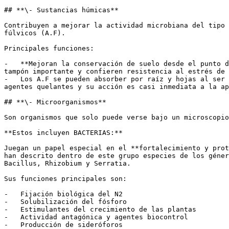
## **\- Sustancias húmicas**

Contribuyen a mejorar la actividad microbiana del tipo 
fúlvicos (A.F). 

Principales funciones:

-   **Mejoran la conservación de suelo desde el punto d
tampón importante y confieren resistencia al estrés de 
-   Los A.F se pueden absorber por raíz y hojas al ser 
agentes quelantes y su acción es casi inmediata a la ap
## **\- Microorganismos**

Son organismos que solo puede verse bajo un microscopio
**Estos incluyen BACTERIAS:**

Juegan un papel especial en el **fortalecimiento y prot
han descrito dentro de este grupo especies de los géner
Bacillus, Rhizobium y Serratia.

Sus funciones principales son:

-   Fijación biológica del N2

-   Solubilización del fósforo

-   Estimulantes del crecimiento de las plantas

-   Actividad antagónica y agentes biocontrol

-   Producción de sideróforos
