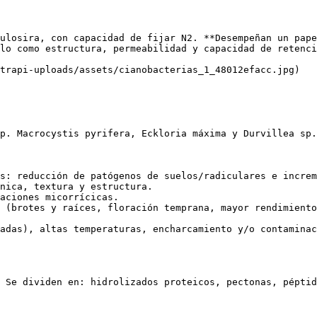
ulosira, con capacidad de fijar N2. **Desempeñan un pape
lo como estructura, permeabilidad y capacidad de retenci
trapi-uploads/assets/cianobacterias_1_48012efacc.jpg)

p. Macrocystis pyrifera, Eckloria máxima y Durvillea sp.
s: reducción de patógenos de suelos/radiculares e increm
nica, textura y estructura.

aciones micorrícicas.

 (brotes y raíces, floración temprana, mayor rendimiento
adas), altas temperaturas, encharcamiento y/o contaminac
 Se dividen en: hidrolizados proteicos, pectonas, péptid