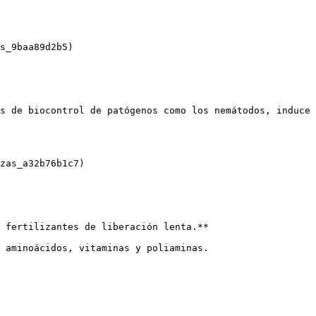
s_9baa89d2b5)

s de biocontrol de patógenos como los nemátodos, induce 
zas_a32b76b1c7)

 fertilizantes de liberación lenta.** 

 aminoácidos, vitaminas y poliaminas.
