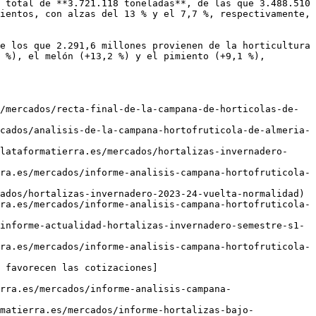
 total de **3.721.118 toneladas**, de las que 3.488.510 
ientos, con alzas del 13 % y el 7,7 %, respectivamente, 
e los que 2.291,6 millones provienen de la horticultura 
 %), el melón (+13,2 %) y el pimiento (+9,1 %), 
/mercados/recta-final-de-la-campana-de-horticolas-de-
cados/analisis-de-la-campana-hortofruticola-de-almeria-
lataformatierra.es/mercados/hortalizas-invernadero-
ra.es/mercados/informe-analisis-campana-hortofruticola-
ados/hortalizas-invernadero-2023-24-vuelta-normalidad)

ra.es/mercados/informe-analisis-campana-hortofruticola-
informe-actualidad-hortalizas-invernadero-semestre-s1-
ra.es/mercados/informe-analisis-campana-hortofruticola-
 favorecen las cotizaciones]
rra.es/mercados/informe-analisis-campana-
matierra.es/mercados/informe-hortalizas-bajo-