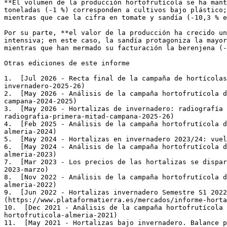
**El volumen de la producción hortofrutícola se ha mant
toneladas (-1 %) corresponden a cultivos bajo plástico;
mientras que cae la cifra en tomate y sandía (-10,3 % e
Por su parte, **el valor de la producción ha crecido un
intensiva; en este caso, la sandía protagoniza la mayor
mientras que han mermado su facturación la berenjena (-
Otras ediciones de este informe

1.  [Jul 2026 - Recta final de la campaña de hortícolas
invernadero-2025-26)

2.  [May 2026 - Análisis de la campaña hortofrutícola d
campana-2024-2025)

3.  [May 2026 - Hortalizas de invernadero: radiografía 
radiografia-primera-mitad-campana-2025-26)

4.  [Feb 2025 - Análisis de la campaña hortofrutícola d
almeria-2024)

5.  [May 2024 - Hortalizas en invernadero 2023/24: vuel
6.  [May 2024 - Análisis de la campaña hortofrutícola d
almeria-2023)

7.  [Mar 2023 - Los precios de las hortalizas se dispar
2023-marzo)

8.  [Nov 2022 - Análisis de la campaña hortofrutícola d
almeria-2022)

9.  [Jun 2022 - Hortalizas invernadero Semestre S1 2022
(https://www.plataformatierra.es/mercados/informe-horta
10.  [Dec 2021 - Análisis de la campaña hortofrutícola 
hortofruticola-almeria-2021)

11.  [May 2021 - Hortalizas bajo invernadero. Balance p