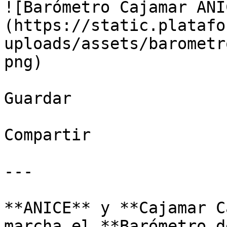
![Barómetro Cajamar ANI
(https://static.platafo
uploads/assets/barometr
png)

Guardar

Compartir

---

**ANICE** y **Cajamar C
marcha el **Barómetro d