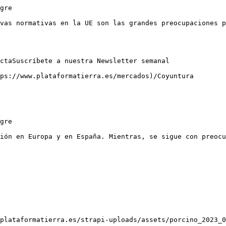
cuperación de la cabaña, junto con la relajación de las restricciones por el COVID-19 y la prohibición de importar carne de vacuno de Brasil, impulse la demanda y producción en China durante el transcurso de 2023, aunque no superen los niveles de 2022. Esta tendencia permitiría al sector porcino recuperar parte de la cuota de mercado que ha venido perdiendo frente a otras carnes.

En cuanto al resto de países importadores, se observa una disminución en la producción por parte del Reino Unido, lo cual era de esper