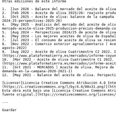
Otras ediciones de este informe

1.  [Jun 2026 - Balance del mercado del aceite de oliva
2.  [Feb 2026 - Aceite de oliva 2025/26: reajuste produ
3.  [Oct 2025 - Aceite de oliva: balance de la campaña 
2024-25-perspectivas-2025-26)

4.  [May 2025 - Análisis del mercado del aceite de oliv
mercado-aceite-oliva-2025-produccion-precios-demanda-co
5.  [Aug 2024 - Perspectivas 2024/25 de aceite de oliva
6.  [May 2024 - Los mejores aceites de oliva de España]
7.  [Jul 2023 - El consumo de aceite de oliva se resien
8.  [Nov 2022 - Comercio exterior agroalimentario | Ace
agosto-2022)

9.  [Aug 2022 - Aceite de oliva Cuatrimestre C2 2022. I
(https://www.plataformatierra.es/mercados/informe-coyun
10.  [Mar 2022 - Aceite de oliva Cuatrimestre C1 2022. 
(https://www.plataformatierra.es/mercados/informe-aceit
11.  [Oct 2021 - MERCADOS | Aceite de oliva. Mejora de 
demanda-en-la-campana-2020-2021-1)

12.  [May 2021 - Balance del aceite de oliva. Perspecti
[License![Licencia Creative Commons Atribución 4.0 Inte
(https://i.creativecommons.org/l/by/4.0/88x31.png)](htt
Esta obra está bajo una [Licencia Creative Commons Atri
fuente original.](https://creativecommons.org/licenses/
---

Guardar
