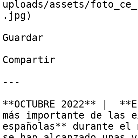
uploads/assets/foto_ce_
.jpg)

Guardar

Compartir

---

**OCTUBRE 2022** |  **E
más importante de las e
españolas** durante el 
se han alcanzado unas v