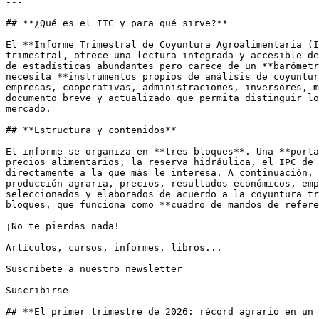
---

## **¿Qué es el ITC y para qué sirve?**

El **Informe Trimestral de Coyuntura Agroalimentaria (I
trimestral, ofrece una lectura integrada y accesible de
de estadísticas abundantes pero carece de un **barómetr
necesita **instrumentos propios de análisis de coyuntur
empresas, cooperativas, administraciones, inversores, m
documento breve y actualizado que permita distinguir lo
mercado. 

## **Estructura y contenidos**

El informe se organiza en **tres bloques**. Una **porta
precios alimentarios, la reserva hidráulica, el IPC de 
directamente a la que más le interesa. A continuación, 
producción agraria, precios, resultados económicos, emp
seleccionados y elaborados de acuerdo a la coyuntura tr
bloques, que funciona como **cuadro de mandos de refere
¡No te pierdas nada!

Artículos, cursos, informes, libros...

Suscríbete a nuestro newsletter

Suscribirse

## **El primer trimestre de 2026: récord agrario en un 