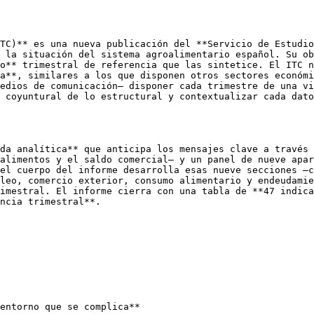
TC)** es una nueva publicación del **Servicio de Estudio
 la situación del sistema agroalimentario español. Su ob
o** trimestral de referencia que las sintetice. El ITC n
a**, similares a los que disponen otros sectores económi
edios de comunicación— disponer cada trimestre de una vi
 coyuntural de lo estructural y contextualizar cada dato
da analítica** que anticipa los mensajes clave a través 
alimentos y el saldo comercial— y un panel de nueve apar
el cuerpo del informe desarrolla esas nueve secciones —c
leo, comercio exterior, consumo alimentario y endeudamie
imestral. El informe cierra con una tabla de **47 indica
ncia trimestral**.

entorno que se complica**
