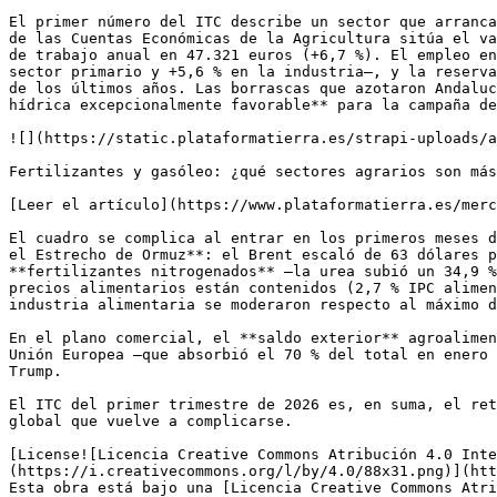
El primer número del ITC describe un sector que arranca
de las Cuentas Económicas de la Agricultura sitúa el va
de trabajo anual en 47.321 euros (+6,7 %). El empleo en
sector primario y +5,6 % en la industria—, y la reserva
de los últimos años. Las borrascas que azotaron Andaluc
hídrica excepcionalmente favorable** para la campaña de
![](https://static.plataformatierra.es/strapi-uploads/a
Fertilizantes y gasóleo: ¿qué sectores agrarios son más
[Leer el artículo](https://www.plataformatierra.es/merc
El cuadro se complica al entrar en los primeros meses d
el Estrecho de Ormuz**: el Brent escaló de 63 dólares p
**fertilizantes nitrogenados** —la urea subió un 34,9 %
precios alimentarios están contenidos (2,7 % IPC alimen
industria alimentaria se moderaron respecto al máximo d
En el plano comercial, el **saldo exterior** agroalimen
Unión Europea —que absorbió el 70 % del total en enero 
Trump. 

El ITC del primer trimestre de 2026 es, en suma, el ret
global que vuelve a complicarse.

[License![Licencia Creative Commons Atribución 4.0 Inte
(https://i.creativecommons.org/l/by/4.0/88x31.png)](htt
Esta obra está bajo una [Licencia Creative Commons Atri