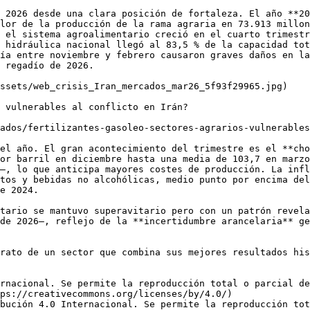
 2026 desde una clara posición de fortaleza. El año **20
lor de la producción de la rama agraria en 73.913 millon
 el sistema agroalimentario creció en el cuarto trimestr
 hidráulica nacional llegó al 83,5 % de la capacidad tot
ía entre noviembre y febrero causaron graves daños en la
 regadío de 2026.

ssets/web_crisis_Iran_mercados_mar26_5f93f29965.jpg)

 vulnerables al conflicto en Irán?

ados/fertilizantes-gasoleo-sectores-agrarios-vulnerables
el año. El gran acontecimiento del trimestre es el **cho
or barril en diciembre hasta una media de 103,7 en marzo
—, lo que anticipa mayores costes de producción. La infl
tos y bebidas no alcohólicas, medio punto por encima del
e 2024. 

tario se mantuvo superavitario pero con un patrón revela
de 2026—, reflejo de la **incertidumbre arancelaria** ge
rato de un sector que combina sus mejores resultados his
rnacional. Se permite la reproducción total o parcial d
ps://creativecommons.org/licenses/by/4.0/)  

bución 4.0 Internacional. Se permite la reproducción tot