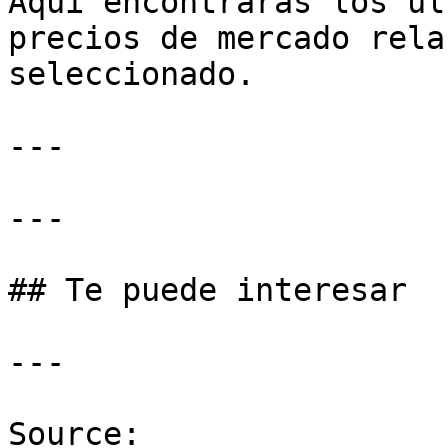
Aquí encontrarás los úl
precios de mercado rela
seleccionado.

---

---

## Te puede interesar

---

Source: 