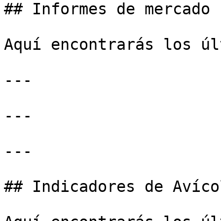
## Informes de mercado

Aquí encontrarás los úl
---

---

---

## Indicadores de Avícol