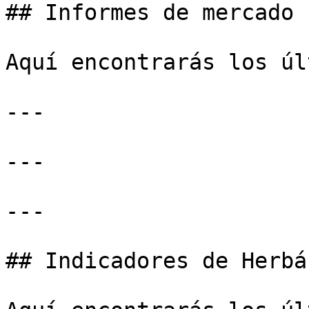
## Informes de mercado

Aquí encontrarás los úl
---

---

---

## Indicadores de Herbác