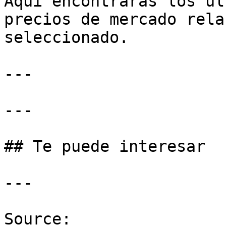
Aquí encontrarás los úl
precios de mercado rela
seleccionado.

---

---

## Te puede interesar

---

Source: 