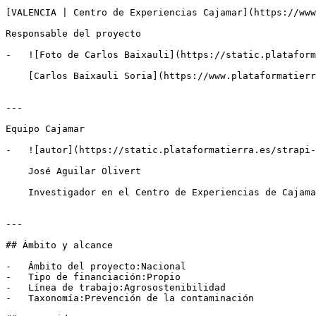
[VALENCIA | Centro de Experiencias Cajamar](https://www
Responsable del proyecto

-   ![Foto de Carlos Baixauli](https://static.plataform
    [Carlos Baixauli Soria](https://www.plataformatierra.es/autor/carlos-baixauli-soria)Director del Centro de Experiencias en Paiporta — Fundación Grupo Cajamar

---

Equipo Cajamar

-   ![autor](https://static.plataformatierra.es/strapi-
    José Aguilar Olivert

    Investigador en el Centro de Experiencias de Cajamar

---

## Ámbito y alcance

-   Ámbito del proyecto:Nacional

-   Tipo de financiación:Propio

-   Línea de trabajo:Agrosostenibilidad

-   Taxonomía:Prevención de la contaminación
