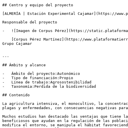
## Centro y equipo del proyecto

[ALMERÍA | Estación Experimental Cajamar](https://www.p
Responsable del proyecto

-   ![Imagen de Corpus Pérez](https://static.plataforma
    [Corpus Pérez Martínez](https://www.plataformatierra.es/autor/corpus-perez-martinez)Investigadora en la Estación Experimental de Cajamar en El Ejido — Fundación 
Grupo Cajamar

---

## Ámbito y alcance

-   Ámbito del proyecto:Autonómico

-   Tipo de financiación:Propio

-   Línea de trabajo:Agrosostenibilidad

-   Taxonomía:Perdida de la biodiversidad

## Contenido

La agricultura intensiva, el monocultivo, la concentrac
plagas y enfermedades, con consecuencias negativas para
Muchos estudios han destacado las ventajas que tiene la
beneficiosos que ayudan en la regulación de las poblaci
modifica el entorno, se manipula el hábitat favoreciend