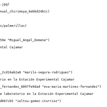
.jpg)

nual_chirimoya_6ebbd24b1c)

s/palmerillas)

59e "Miguel_Angel_Domene")

_2cd16ab2a0 "marilo-segura-rodriguez")

_fernandez_8897fe9dad "eva-maria-martinez-fernandez")

d667cb5 "ieltxu-gomez-iturrioz")
