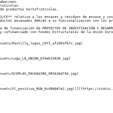
abacines.

rutícolas.

de productos hortofrutícolas.

2/CE** relativa a los envases y residuos de envase y sus
ductos envasados debido a su funcionalización con los pr
a de financiación de PROYECTOS DE INVESTIGACIÓN Y DESARR
y cofinanciado con Fondos Estructurales de la Unión Euro
ssets/Pastilla_logos_CDTI_af2d03fb7c.jpg)

ssets/Logo_LA_UNION_bf4eb25030.jpg)

ssets/ECOPLAS_PACKAGING_995b36d744.jpg)

ssets/FC_positivo_RGB_9cd96b87e2.jpg)![](https://static.