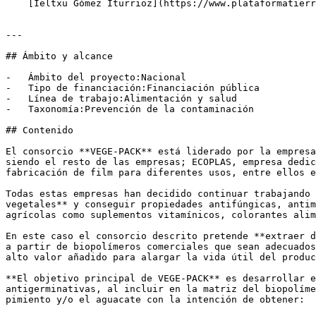
    [Ieltxu Gómez Iturrioz](https://www.plataformatierra.es/autor/ieltxu-gomez-iturrioz)Ingeniero agrónomo

---

## Ámbito y alcance

-   Ámbito del proyecto:Nacional

-   Tipo de financiación:Financiación pública

-   Línea de trabajo:Alimentación y salud

-   Taxonomía:Prevención de la contaminación

## Contenido

El consorcio **VEGE-PACK** está liderado por la empresa
siendo el resto de las empresas; ECOPLAS, empresa dedic
fabricación de film para diferentes usos, entre ellos e
Todas estas empresas han decidido continuar trabajando 
vegetales** y conseguir propiedades antifúngicas, antim
agrícolas como suplementos vitamínicos, colorantes alim
En este caso el consorcio descrito pretende **extraer d
a partir de biopolímeros comerciales que sean adecuados
alto valor añadido para alargar la vida útil del produc
**El objetivo principal de VEGE-PACK** es desarrollar e
antigerminativas, al incluir en la matriz del biopolíme
pimiento y/o el aguacate con la intención de obtener:
