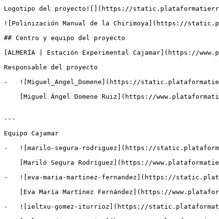
Logotipo del proyecto![](https://static.plataformatierr
![Polinización Manual de la Chirimoya](https://static.p
## Centro y equipo del proyecto

[ALMERÍA | Estación Experimental Cajamar](https://www.p
Responsable del proyecto

-   ![Miguel_Angel_Domene](https://static.plataformatie
    [Miguel Ángel Domene Ruiz](https://www.plataformatierra.es/autor/miguel-angel-domene-ruiz)Estación Experimental Cajamar

---

Equipo Cajamar

-   ![marilo-segura-rodriguez](https://static.plataform
    [Mariló Segura Rodríguez](https://www.plataformatierra.es/autor/marilo-segura-rodriguez)Técnico de laboratorio en la Estación Experimental Cajamar

-   ![eva-maria-martinez-fernandez](https://static.plat
    [Eva María Martínez Fernández](https://www.plataformatierra.es/autor/eva-maria-martinez-fernandez)Técnico de laboratorio en la Estación Experimental Cajamar

-   ![ieltxu-gomez-iturrioz](https://static.plataformat