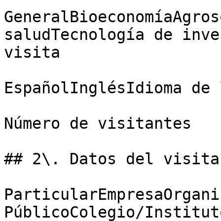
GeneralBioeconomíaAgros
saludTecnología de inve
visita

EspañolInglésIdioma de 
Número de visitantes

## 2\. Datos del visitan
ParticularEmpresaOrganis
PúblicoColegio/Institut