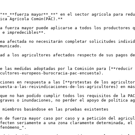
"**_**fuerza mayor**_**" en el sector agrícola para redu
ica Agrícola Común(PAC).** 

a fuerza mayor puede aplicarse a todos los productores q
 e impredecibles**. 

ea afectada no necesitarán completar solicitudes individ
municado.

ad a los agricultores afectados respecto de sus pagos de
e las medidas adoptadas por la Comisión para [**reducir 
cultores-europeos-burocracia-pac-encuesta).

ciones en respuesta a las [**protestas de los agriculto
uesta-a-las-reivindicaciones-de-los-agricultores) en más
que no han podido cumplir todos los requisitos de la PAC
graves o inundaciones, no perder el apoyo de política ag
 miembros basándose en las pruebas existentes

n de fuerza mayor caso por caso y a petición del agricul
fecten seriamente a una zona claramente determinada, el 
fenómeno_". 
