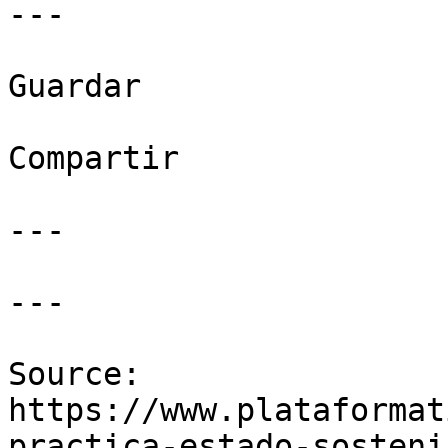
---

Guardar

Compartir

---

---

Source: 
https://www.plataformat
practica-estado-sosteni