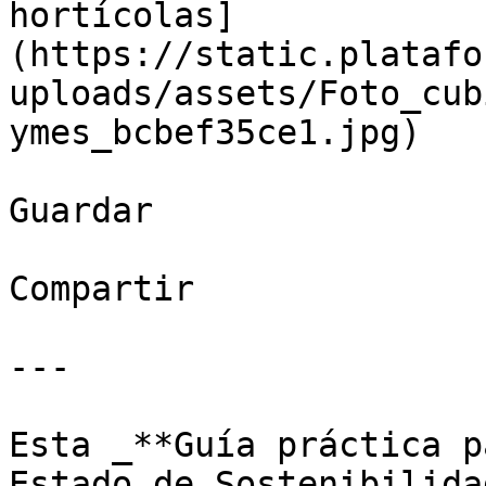
hortícolas]
(https://static.platafo
uploads/assets/Foto_cub
ymes_bcbef35ce1.jpg)

Guardar

Compartir

---

Esta _**Guía práctica p
Estado de Sostenibilida