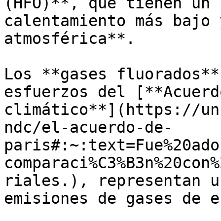
(HFO)**, que tienen un 
calentamiento más bajo 
atmosférica**.

Los **gases fluorados**
esfuerzos del [**Acuerd
climático**](https://un
ndc/el-acuerdo-de-
paris#:~:text=Fue%20ado
comparaci%C3%B3n%20con%
riales.), representan u
emisiones de gases de e