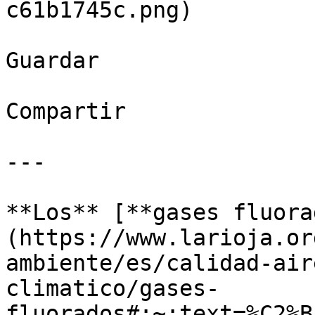
c61b1745c.png)

Guardar

Compartir

---

**Los** [**gases fluora
(https://www.larioja.or
ambiente/es/calidad-air
climatico/gases-
fluorados#:~:text=%C2%B