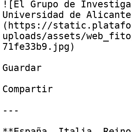
![El Grupo de Investiga
Universidad de Alicante
(https://static.platafo
uploads/assets/web_fito
71fe33b9.jpg)

Guardar

Compartir

---

**España, Italia, Reino