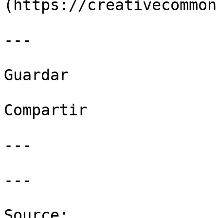
(https://creativecommon
---

Guardar

Compartir

---

---

Source: 