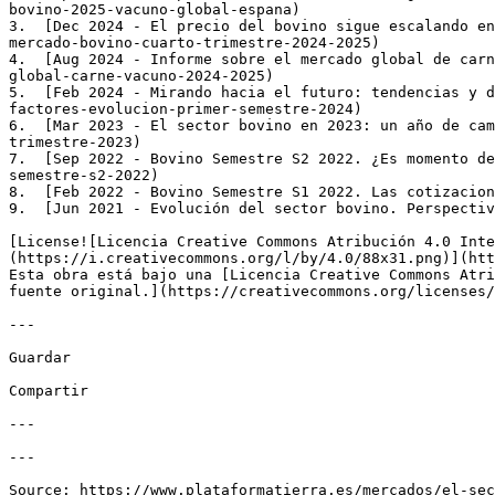
bovino-2025-vacuno-global-espana)

3.  [Dec 2024 - El precio del bovino sigue escalando en
mercado-bovino-cuarto-trimestre-2024-2025)

4.  [Aug 2024 - Informe sobre el mercado global de carn
global-carne-vacuno-2024-2025)

5.  [Feb 2024 - Mirando hacia el futuro: tendencias y d
factores-evolucion-primer-semestre-2024)

6.  [Mar 2023 - El sector bovino en 2023: un año de cam
trimestre-2023)

7.  [Sep 2022 - Bovino Semestre S2 2022. ¿Es momento de
semestre-s2-2022)

8.  [Feb 2022 - Bovino Semestre S1 2022. Las cotizacion
9.  [Jun 2021 - Evolución del sector bovino. Perspectiv
[License![Licencia Creative Commons Atribución 4.0 Inte
(https://i.creativecommons.org/l/by/4.0/88x31.png)](htt
Esta obra está bajo una [Licencia Creative Commons Atri
fuente original.](https://creativecommons.org/licenses/
---

Guardar

Compartir

---

---
