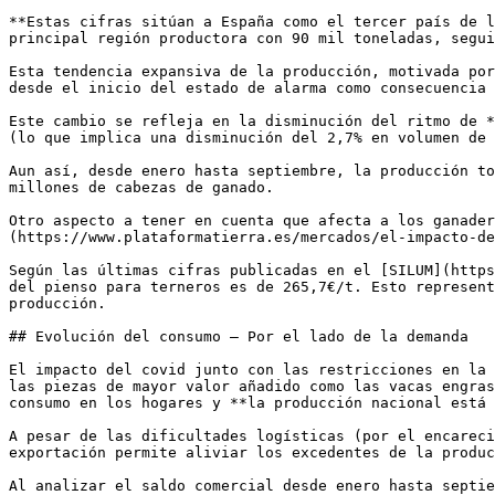
**Estas cifras sitúan a España como el tercer país de l
principal región productora con 90 mil toneladas, segui
Esta tendencia expansiva de la producción, motivada por
desde el inicio del estado de alarma como consecuencia 
Este cambio se refleja en la disminución del ritmo de *
(lo que implica una disminución del 2,7% en volumen de 
Aun así, desde enero hasta septiembre, la producción to
millones de cabezas de ganado.

Otro aspecto a tener en cuenta que afecta a los ganader
(https://www.plataformatierra.es/mercados/el-impacto-de
Según las últimas cifras publicadas en el [SILUM](https
del pienso para terneros es de 265,7€/t. Esto represent
producción.

## Evolución del consumo – Por el lado de la demanda

El impacto del covid junto con las restricciones en la 
las piezas de mayor valor añadido como las vacas engras
consumo en los hogares y **la producción nacional está 
A pesar de las dificultades logísticas (por el encareci
exportación permite aliviar los excedentes de la produc
Al analizar el saldo comercial desde enero hasta septie