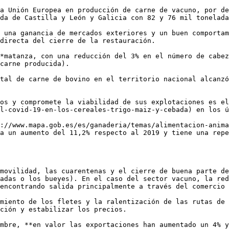
a Unión Europea en producción de carne de vacuno, por de
da de Castilla y León y Galicia con 82 y 76 mil tonelada
 una ganancia de mercados exteriores y un buen comportam
directa del cierre de la restauración. 

*matanza, con una reducción del 3% en el número de cabez
carne producida). 

tal de carne de bovino en el territorio nacional alcanzó
os y compromete la viabilidad de sus explotaciones es e
l-covid-19-en-los-cereales-trigo-maiz-y-cebada) en los ú
://www.mapa.gob.es/es/ganaderia/temas/alimentacion-anima
a un aumento del 11,2% respecto al 2019 y tiene una repe
movilidad, las cuarentenas y el cierre de buena parte de
adas o los bueyes). En el caso del sector vacuno, la red
encontrando salida principalmente a través del comercio 
miento de los fletes y la ralentización de las rutas de 
ción y estabilizar los precios. 

mbre, **en valor las exportaciones han aumentado un 4% y