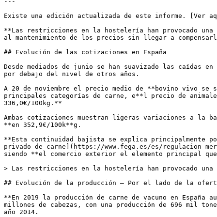
---

Existe una edición actualizada de este informe. [Ver aq
**Las restricciones en la hostelería han provocado una 
al mantenimiento de los precios sin llegar a compensarl
## Evolución de las cotizaciones en España

Desde mediados de junio se han suavizado las caídas en 
por debajo del nivel de otros años. 

A 20 de noviembre el precio medio de **bovino vivo se s
principales categorías de carne, e**l precio de animale
336,0€/100kg.**

Ambas cotizaciones muestran ligeras variaciones a la ba
**en 352,9€/100k**g. 

**Esta continuidad bajista se explica principalmente po
privado de carne](https://www.fega.es/es/regulacion-mer
siendo **el comercio exterior el elemento principal que
> Las restricciones en la hostelería han provocado una 
## Evolución de la producción – Por el lado de la ofert
**En 2019 la producción de carne de vacuno en España au
millones de cabezas, con una producción de 696 mil tone
año 2014. 
