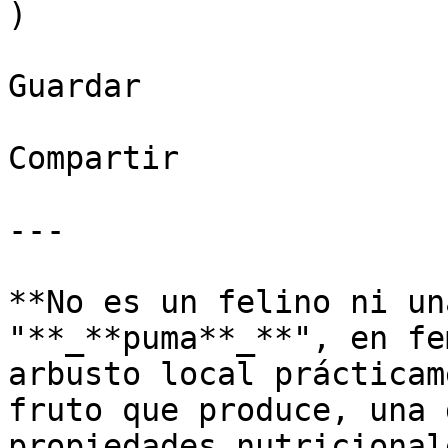
)

Guardar

Compartir

---

**No es un felino ni un
"**_**puma**_**", en fe
arbusto local prácticam
fruto que produce, una 
propiedades nutricional