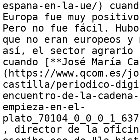
espana-en-la-ue/) cuand
Europa fue muy positivo
Pero no fue fácil. Hubo
que no eran europeos y 
así, el sector agrario 
cuando [**José María Ca
(https://www.qcom.es/jo
castilla/periodico-digi
encuentro-de-la-cadena-
empieza-en-el-
plato_70104_0_0_0_1_637
, director de la oficin