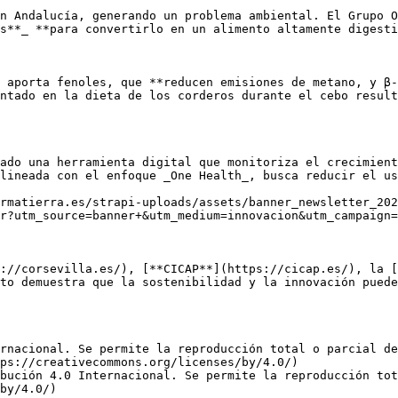
n Andalucía, generando un problema ambiental. El Grupo O
s**_ **para convertirlo en un alimento altamente digesti
 aporta fenoles, que **reducen emisiones de metano, y β-
ntado en la dieta de los corderos durante el cebo result
ado una herramienta digital que monitoriza el crecimient
lineada con el enfoque _One Health_, busca reducir el us
rmatierra.es/strapi-uploads/assets/banner_newsletter_202
r?utm_source=banner+&utm_medium=innovacion&utm_campaign=
://corsevilla.es/), [**CICAP**](https://cicap.es/), la [
to demuestra que la sostenibilidad y la innovación puede
rnacional. Se permite la reproducción total o parcial d
ps://creativecommons.org/licenses/by/4.0/)  

bución 4.0 Internacional. Se permite la reproducción tot
by/4.0/)
