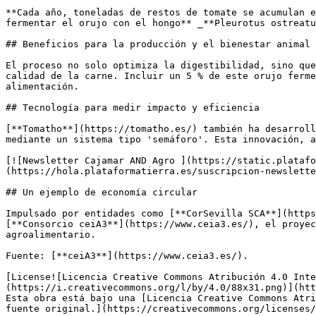
**Cada año, toneladas de restos de tomate se acumulan e
fermentar el orujo con el hongo** _**Pleurotus ostreatu
## Beneficios para la producción y el bienestar animal

El proceso no solo optimiza la digestibilidad, sino que
calidad de la carne. Incluir un 5 % de este orujo ferme
alimentación.

## Tecnología para medir impacto y eficiencia

[**Tomatho**](https://tomatho.es/) también ha desarroll
mediante un sistema tipo 'semáforo'. Esta innovación, a
[![Newsletter Cajamar AND Agro ](https://static.platafo
(https://hola.plataformatierra.es/suscripcion-newslette
## Un ejemplo de economía circular

Impulsado por entidades como [**CorSevilla SCA**](https
[**Consorcio ceiA3**](https://www.ceia3.es/), el proyec
agroalimentario.

Fuente: [**ceiA3**](https://www.ceia3.es/).

[License![Licencia Creative Commons Atribución 4.0 Inte
(https://i.creativecommons.org/l/by/4.0/88x31.png)](htt
Esta obra está bajo una [Licencia Creative Commons Atri
fuente original.](https://creativecommons.org/licenses/