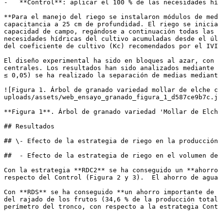
-   **Control**: aplicar el 100 % de las necesidades hí
**Para el manejo del riego se instalaron módulos de med
capacitancia a 25 cm de profundidad. El riego se inicia
capacidad de campo, regándose a continuación todas las 
necesidades hídricas del cultivo acumuladas desde el úl
del coeficiente de cultivo (Kc) recomendados por el IVI
El diseño experimental ha sido en bloques al azar, con 
centrales. Los resultados han sido analizados mediante 
≤ 0,05) se ha realizado la separación de medias mediant
![Figura 1. Árbol de granado variedad mollar de elche c
uploads/assets/web_ensayo_granado_figura_1_d587ce9b7c.j
**Figura 1**. Árbol de granado variedad 'Mollar de Elch
## Resultados

## \- Efecto de la estrategia de riego en la producción
##  - Efecto de la estrategia de riego en el volumen de
Con la estrategia **RDC2** se ha conseguido un **ahorro
respecto del Control (Figura 2 y 3).  El ahorro de agua
Con **RDS** se ha conseguido **un ahorro importante de 
del rajado de los frutos (34,6 % de la producción total
perímetro del tronco, con respecto a la estrategia Cont