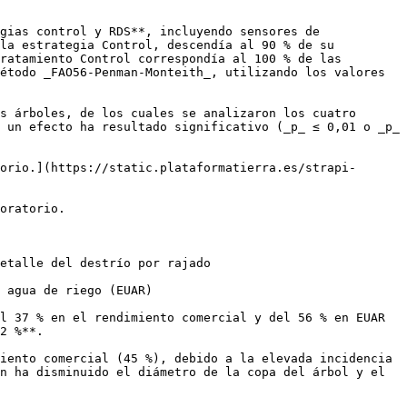
gias control y RDS**, incluyendo sensores de 
la estrategia Control, descendía al 90 % de su 
ratamiento Control correspondía al 100 % de las 
étodo _FAO56-Penman-Monteith_, utilizando los valores 
s árboles, de los cuales se analizaron los cuatro 
 un efecto ha resultado significativo (_p_ ≤ 0,01 o _p_ 
orio.](https://static.plataformatierra.es/strapi-
oratorio.

etalle del destrío por rajado

 agua de riego (EUAR)

l 37 % en el rendimiento comercial y del 56 % en EUAR 
2 %**. 

iento comercial (45 %), debido a la elevada incidencia 
n ha disminuido el diámetro de la copa del árbol y el 