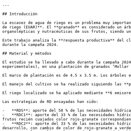
---

## Introducción

La escasez de agua de riego es un problema muy importan
de riego (EUAR)**. El **granado** es considerado un árb
organolépticas y nutracéuticas de sus frutos, siendo un
Este trabajo analiza la **respuesta productiva** del cl
durante la campaña 2024. 

## Material y métodos

El estudio se ha llevado a cabo durante la campaña 2024
experimentales), en una plantación de granados ‘Mollar 
El marco de plantación es de 4.5 x 3.5 m. Los árboles e
El manejo del cultivo se ha realizado siguiendo las **p
El riego localizado se ha aplicado mediante **6 emisore
Las estrategias de RD ensayadas han sido: 

-   **RDS**: aporte del 50 % de las necesidades hídrica
-   **RDC1**: aporte del 33 % de las necesidades hídric
frutos recién cuajados color rojo-granate correspondien
-   **RDC2**: aporte del 33 % de las necesidades hídric
desarrollo, con cambio de color de rojo-granate a verde