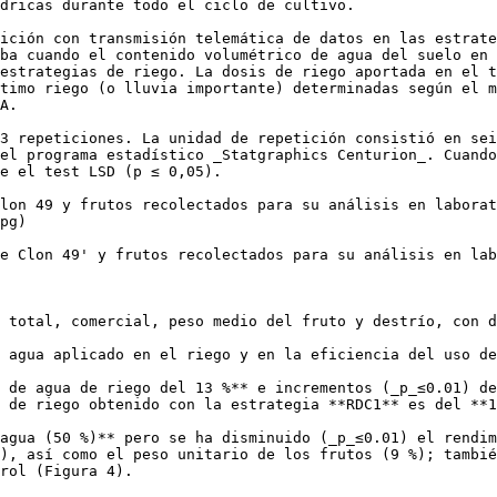
dricas durante todo el ciclo de cultivo.  

ición con transmisión telemática de datos en las estrate
ba cuando el contenido volumétrico de agua del suelo en 
estrategias de riego. La dosis de riego aportada en el t
timo riego (o lluvia importante) determinadas según el m
A. 

3 repeticiones. La unidad de repetición consistió en sei
el programa estadístico _Statgraphics Centurion_. Cuando
e el test LSD (p ≤ 0,05).

lon 49 y frutos recolectados para su análisis en laborat
pg)

e Clon 49' y frutos recolectados para su análisis en lab
 total, comercial, peso medio del fruto y destrío, con d
 agua aplicado en el riego y en la eficiencia del uso de
 de agua de riego del 13 %** e incrementos (_p_≤0.01) de
 de riego obtenido con la estrategia **RDC1** es del **1
agua (50 %)** pero se ha disminuido (_p_≤0.01) el rendim
), así como el peso unitario de los frutos (9 %); tambié
rol (Figura 4). 
