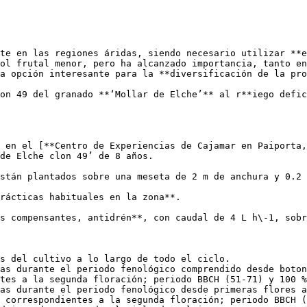
te en las regiones áridas, siendo necesario utilizar **e
ol frutal menor, pero ha alcanzado importancia, tanto en
a opción interesante para la **diversificación de la pro
on 49 del granado **‘Mollar de Elche’** al r**iego defic
 en el [**Centro de Experiencias de Cajamar en Paiporta,
de Elche clon 49’ de 8 años. 

stán plantados sobre una meseta de 2 m de anchura y 0.2 
rácticas habituales en la zona**. 

s compensantes, antidrén**, con caudal de 4 L h\-1, sobr
s del cultivo a lo largo de todo el ciclo.

as durante el periodo fenológico comprendido desde boton
tes a la segunda floración; periodo BBCH (51-71) y 100 %
as durante el periodo fenológico desde primeras flores a
 correspondientes a la segunda floración; periodo BBCH (