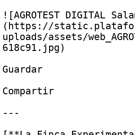
![AGROTEST DIGITAL Sala
(https://static.platafo
uploads/assets/web_AGRO
618c91.jpg)

Guardar

Compartir

---

[**La Finca Experimenta