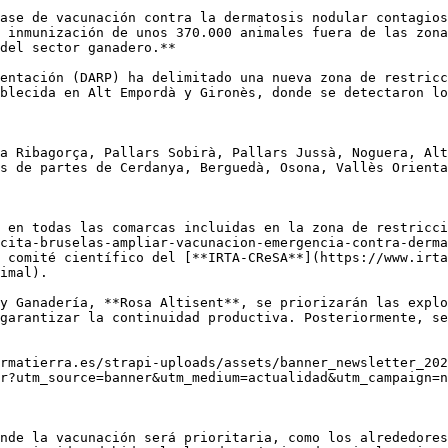
ase de vacunación contra la dermatosis nodular contagios
 inmunización de unos 370.000 animales fuera de las zona
del sector ganadero.**

entación (DARP) ha delimitado una nueva zona de restricc
blecida en Alt Empordà y Gironès, donde se detectaron lo
a Ribagorça, Pallars Sobirà, Pallars Jussà, Noguera, Alt
s de partes de Cerdanya, Berguedà, Osona, Vallès Orienta
 en todas las comarcas incluidas en la zona de restricci
cita-bruselas-ampliar-vacunacion-emergencia-contra-derma
 comité científico del [**IRTA-CReSA**](https://www.irta
imal).

y Ganadería, **Rosa Altisent**, se priorizarán las explo
garantizar la continuidad productiva. Posteriormente, se
rmatierra.es/strapi-uploads/assets/banner_newsletter_202
r?utm_source=banner&utm_medium=actualidad&utm_campaign=n
nde la vacunación será prioritaria, como los alrededores