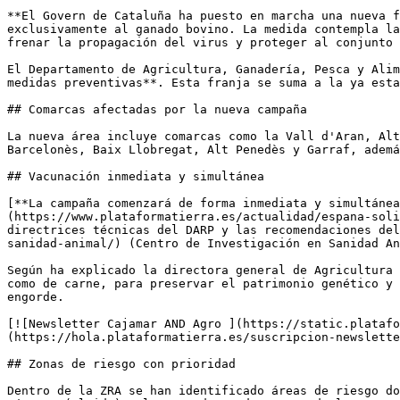
**El Govern de Cataluña ha puesto en marcha una nueva f
exclusivamente al ganado bovino. La medida contempla la
frenar la propagación del virus y proteger al conjunto 
El Departamento de Agricultura, Ganadería, Pesca y Alim
medidas preventivas**. Esta franja se suma a la ya esta
## Comarcas afectadas por la nueva campaña

La nueva área incluye comarcas como la Vall d'Aran, Alt
Barcelonès, Baix Llobregat, Alt Penedès y Garraf, ademá
## Vacunación inmediata y simultánea

[**La campaña comenzará de forma inmediata y simultánea
(https://www.plataformatierra.es/actualidad/espana-soli
directrices técnicas del DARP y las recomendaciones del
sanidad-animal/) (Centro de Investigación en Sanidad An
Según ha explicado la directora general de Agricultura 
como de carne, para preservar el patrimonio genético y 
engorde.

[![Newsletter Cajamar AND Agro ](https://static.platafo
(https://hola.plataformatierra.es/suscripcion-newslette
## Zonas de riesgo con prioridad

Dentro de la ZRA se han identificado áreas de riesgo do