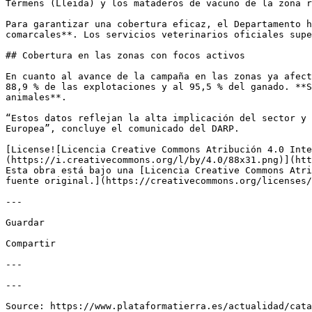
Térmens (Lleida) y los mataderos de vacuno de la zona r
Para garantizar una cobertura eficaz, el Departamento h
comarcales**. Los servicios veterinarios oficiales supe
## Cobertura en las zonas con focos activos

En cuanto al avance de la campaña en las zonas ya afect
88,9 % de las explotaciones y al 95,5 % del ganado. **S
animales**.

“Estos datos reflejan la alta implicación del sector y 
Europea”, concluye el comunicado del DARP.

[License![Licencia Creative Commons Atribución 4.0 Inte
(https://i.creativecommons.org/l/by/4.0/88x31.png)](htt
Esta obra está bajo una [Licencia Creative Commons Atri
fuente original.](https://creativecommons.org/licenses/
---

Guardar

Compartir

---

---
