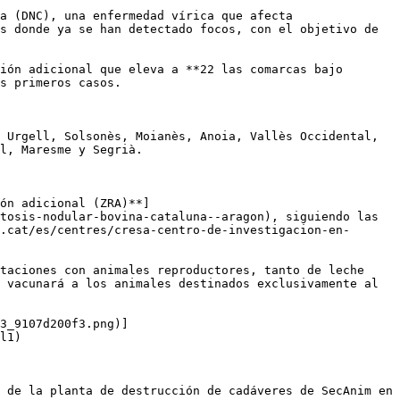
a (DNC), una enfermedad vírica que afecta 
s donde ya se han detectado focos, con el objetivo de 
ión adicional que eleva a **22 las comarcas bajo 
s primeros casos.

 Urgell, Solsonès, Moianès, Anoia, Vallès Occidental, 
l, Maresme y Segrià.

ón adicional (ZRA)**]
tosis-nodular-bovina-cataluna--aragon), siguiendo las 
.cat/es/centres/cresa-centro-de-investigacion-en-
taciones con animales reproductores, tanto de leche 
 vacunará a los animales destinados exclusivamente al 
3_9107d200f3.png)]
l1)

 de la planta de destrucción de cadáveres de SecAnim en 